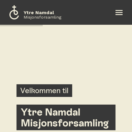
Ytre Namdal
Misjonsforsamling
Om oss
Aktiviteter
Kalender
Kontakt oss
Velkommen til
Gi en gave
Ytre Namdal
Opptur
Misjonsforsamling
English