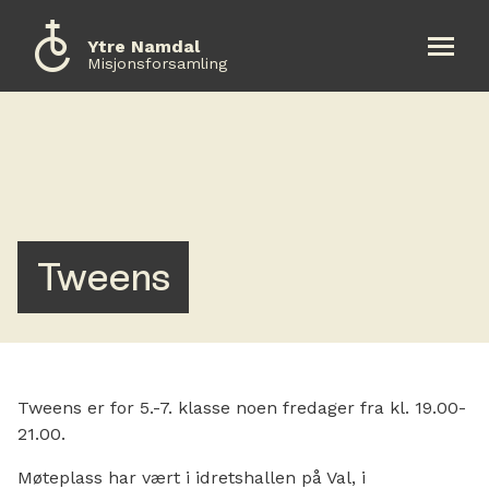
Ytre Namdal
Misjonsforsamling
Om oss
Aktiviteter
Kalender
Tweens
Kontakt oss
Gi en gave
Tweens er for 5.-7. klasse noen fredager fra kl. 19.00-
Opptur
21.00.
Møteplass har vært i idretshallen på Val, i
English